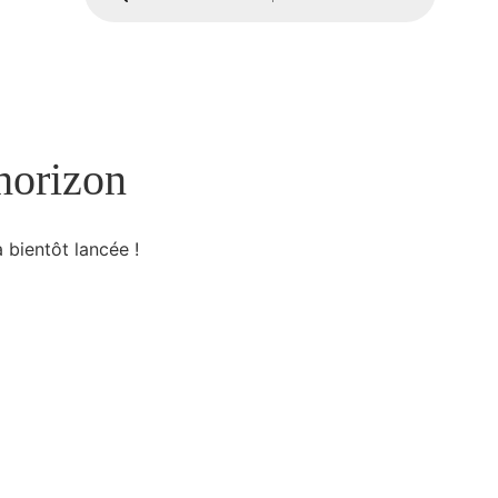
produits
’horizon
 bientôt lancée !