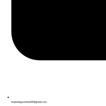
lespetitsgourmets06@gmail.com