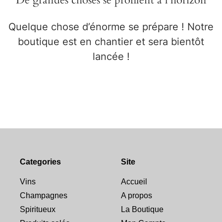
De grandes choses se profilent à l’horizon
Quelque chose d’énorme se prépare ! Notre
boutique est en chantier et sera bientôt
lancée !
Categories
Site
Vins
Accueil
Champagnes
A propos
Spiritueux
La Boutique