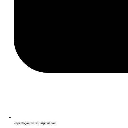
lespetitsgourmets06@gmail.com