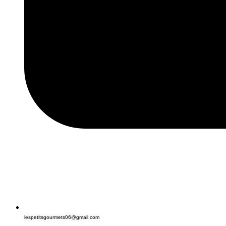
lespetitsgourmets06@gmail.com