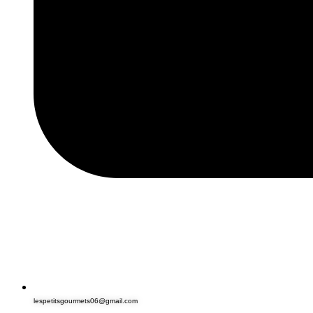
lespetitsgourmets06@gmail.com